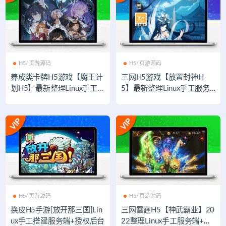
H5/页游源码
H5/页游源码
养成类卡牌H5游戏【魔王计
三网H5游戏【放置封神H
划H5】最新整理Linux手工服
5】最新整理Linux手工服务
务端+授权物品后台+运营后
端+GM后台
台
H5/页游源码
H5/页游源码
换皮H5手游[放开那三国]Lin
三网雷霆H5【神武霸业】20
ux手工搭建服务端+授权后台
22整理Linux手工服务端+授